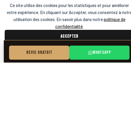
Notre
Méthode.
Ce site utilise des cookies pour les statistiques et pour améliorer
votre expérience. En cliquant sur Accepter, vous consentez à notr
utilisation des cookies. En savoir plus dans notre
politique de
01.
confidentialité
.
Accepter
Prise de Contact
Appelez-nous ou remplissez le formulaire.
Refuser
Devis gratuit
Whatsapp
Nous vous répondons sous 24h pour convenir
d’un rendez-vous.
02.
Diagnostic & Devis
Visite sur site, inspection par drone si
nécessaire. Devis détaillé, clair et sans
engagement sous 48h.